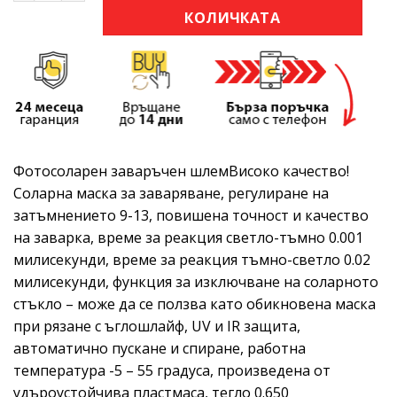
КОЛИЧКАТА
Фотосоларен заваръчен шлемВисоко качество!
Соларна маска за заваряване, регулиране на
затъмнението 9-13, повишена точност и качество
на заварка, време за реакция светло-тъмно 0.001
милисекунди, време за реакция тъмно-светло 0.02
милисекунди, функция за изключване на соларното
стъкло – може да се ползва като обикновена маска
при рязане с ъглошлайф, UV и IR защита,
автоматично пускане и спиране, работна
температура -5 – 55 градуса, произведена от
удъроустойчива пластмаса, тегло 0.650