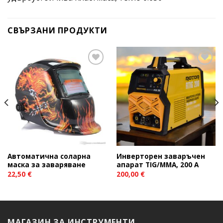
СВЪРЗАНИ ПРОДУКТИ
Add to
Add to
wishlist
wishlist
Автоматична соларна
Инверторен заваръчен
маска за заваряване
апарат TIG/MMA, 200 A
22,50
€
200,00
€
МАГАЗИН ЗА ИНСТРУМЕНТИ