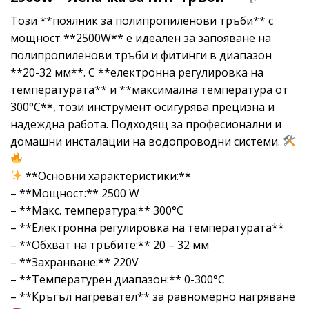
Този **поялник за полипропиленови тръби** с
мощност **2500W** е идеален за запояване на
полипропиленови тръби и фитинги в диапазон
**20-32 мм**. С **електронна регулировка на
температурата** и **максимална температура от
300°C**, този инструмент осигурява прецизна и
надеждна работа. Подходящ за професионални и
домашни инсталации на водопроводни системи.
**Основни характеристики:**
– **Мощност:** 2500 W
– **Макс. температура:** 300°C
– **Електронна регулировка на температурата**
– **Обхват на тръбите:** 20 – 32 мм
– **Захранване:** 220V
– **Температурен диапазон:** 0-300°C
– **Кръгъл нагревател** за равномерно нагряване