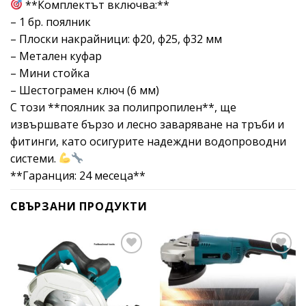
**Комплектът включва:**
– 1 бр. поялник
– Плоски накрайници: ф20, ф25, ф32 мм
– Метален куфар
– Мини стойка
– Шестограмен ключ (6 мм)
С този **поялник за полипропилен**, ще
извършвате бързо и лесно заваряване на тръби и
фитинги, като осигурите надеждни водопроводни
системи.
**Гаранция: 24 месеца**
СВЪРЗАНИ ПРОДУКТИ
Add to
Add to
wishlist
wishlist