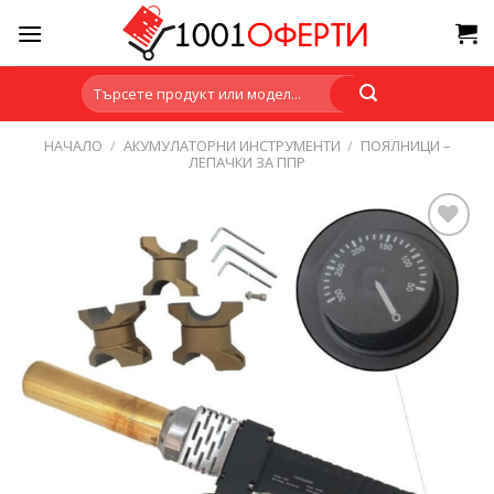
Skip
to
content
Търсене
за:
НАЧАЛО
/
АКУМУЛАТОРНИ ИНСТРУМЕНТИ
/
ПОЯЛНИЦИ –
ЛЕПАЧКИ ЗА ППР
Add to
wishlist