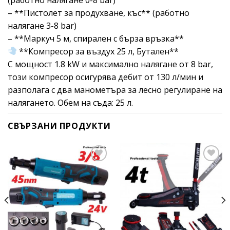
– **Пистолет за продухване, къс** (работно
налягане 3-8 bar)
– **Маркуч 5 м, спирален с бърза връзка**
**Компресор за въздух 25 л, Бутален**
С мощност 1.8 kW и максимално налягане от 8 bar,
този компресор осигурява дебит от 130 л/мин и
разполага с два манометъра за лесно регулиране на
налягането. Обем на съда: 25 л.
СВЪРЗАНИ ПРОДУКТИ
Add to
Add to
wishlist
wishlist