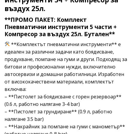
въздух 25л.
**ПРОМО ПАКЕТ: Комплект
Пневматични инструменти 5 части +
Компресор за въздух 25л. Бутален**
**Комплектът пневматични инструменти** е
идеален за различни задачи като боядисване,
продухване, помпане на гуми и други. Подходящ за
битови и професионални нужди, включително
автосервизи и домашни работилници. Изработен
от висококачествени материали, комплектът
включва:
– **Пистолет за боядисване с горен резервоар**
(0.6 л, работно налягане 3-4 bar)
– **Пистолет за грундиране** (0.9 л, работно
налягане 3.5 bar)
– **Накрайник за помпане на гуми с манометър**
(работно налягане 0-8 bar)