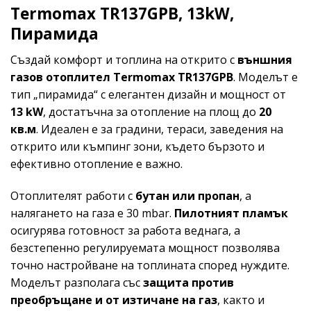
Termomax TR137GPB, 13kW,
Пирамида
Създай комфорт и топлина на открито с
външния
газов отоплител Termomax TR137GPB
. Моделът е
тип „пирамида“ с елегантен дизайн и мощност от
13 kW
, достатъчна за отопление на площ до
20
кв.м
. Идеален е за градини, тераси, заведения на
открито или къмпинг зони, където бързото и
ефективно отопление е важно.
Отоплителят работи с
бутан или пропан
, а
налягането на газа е 30 mbar.
Пилотният пламък
осигурява готовност за работа веднага, а
безстепенно регулируемата мощност позволява
точно настройване на топлината според нуждите.
Моделът разполага със
защита против
преобръщане и от изтичане на газ
, както и