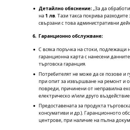
Детайлно обяснение:
„За да обработ
на
1 лв
. Тази такса покрива разходите
свързани с това административни дей
6. Гаранционно обслужване:
С всяка поръчка на стоки, подлежащи 
гаранционна карта с нанесени данните
търговска гаранция.
Потребителят не може да се позове и г
при опит за извършване на ремонт и от
повреди, причинени от неправилна експ
електрическо и/или друго въздействие
Предоставената за продукта търговска
консумативи и др.). Гаранционното об
центрове, при наличие на пълна докум