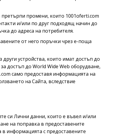
 претърпи промени, които 1001oferti.com
нтакти и/или по друг подходящ начин до
ка до адреса на потребителя.
равените от него поръчки чрез е-поща
з други устройства, които имат достъп до
за достъп до World Wide Web оборудване,
i.com само предоставя информацията на
олзването на Сайта, вследствие
те си Лични данни, които е въвел и/или
шване на поправка в предоставените
ка в информацията с предоставените