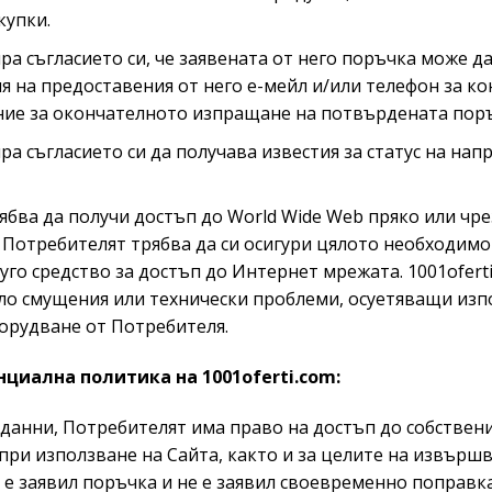
купки.
а съгласието си, че заявената от него поръчка може да
я на предоставения от него е-мейл и/или телефон за ко
ие за окончателното изпращане на потвърдената поръч
а съгласието си да получава известия за статус на нап
ябва да получи достъп до World Wide Web пряко или чре
Потребителят трябва да си осигури цялото необходимо 
o средство за достъп до Интернет мрежата. 1001ofert
било смущения или технически проблеми, осуетяващи изп
орудване от Потребителя.
циална политика на 1001oferti.com:
 данни, Потребителят има право на достъп до собствени
m при използване на Сайта, както и за целите на извър
т е заявил поръчка и не е заявил своевременно поправ