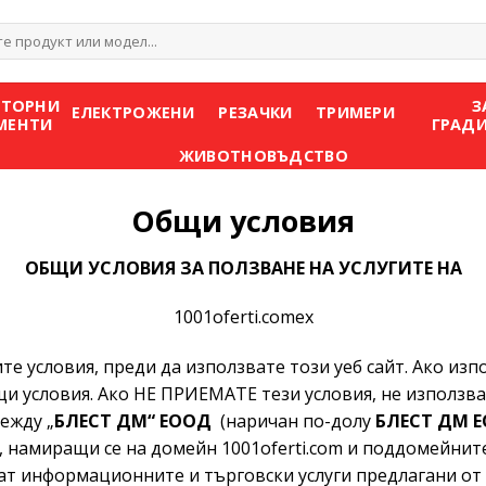
е
АТОРНИ
З
ЕЛЕКТРОЖЕНИ
РЕЗАЧКИ
ТРИМЕРИ
МЕНТИ
ГРАД
ЖИВОТНОВЪДСТВО
Общи условия
ОБЩИ УСЛОВИЯ ЗА ПОЛЗВАНЕ НА УСЛУГИТЕ НА
1001oferti.comex
словия, преди да използвате този уеб сайт. Ако използ
бщи условия. Ако НЕ ПРИЕМАТЕ тези условия, не използ
ежду „
БЛЕСТ ДМ“ ЕООД
(наричан по-долу
БЛЕСТ ДМ 
, намиращи се на домейн 1001oferti.com и поддомейните 
ат информационните и търговски услуги предлагани от 