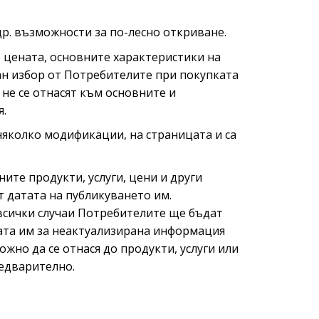
др. възможности за по-лесно откриване.
о цената, основните характеристики на
н избор от Потребителите при покупката
 не се отнасят към основните и
я.
 няколко модификации, на страницата и са
ите продукти, услуги, цени и други
 датата на публикуването им.
 всички случаи Потребителите ще бъдат
ката им за неактуализирана информация
жно да се отнася до продукти, услуги или
редварително.