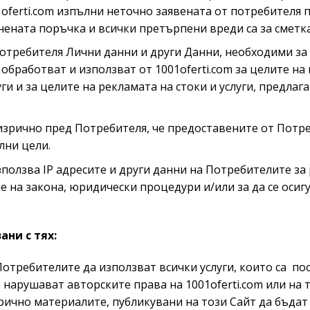
1oferti.com изпълни неточно заявената от потребителя п
нената поръчка и всички претърпени вреди са за сметка
отребителя Лични данни и други Данни, необходими за
, обработват и използват от 1001oferti.com за целите 
и и за целите на рекламата на стоки и услуги, предлаг
 изрично пред Потребителя, че предоставените от Потр
лни цели.
използва IP адресите и други данни на Потребителите за
е на закона, юридически процедури и/или за да се оси
ани с тях:
Потребителите да използват всички услуги, които са по
се нарушават авторските права на 1001oferti.com или на
зрично материалите, публикувани на този Сайт да бъда