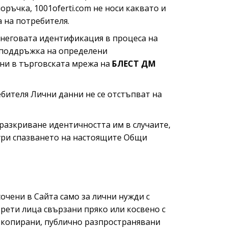
оръчка, 1001oferti.com не носи каквато и
 на потребителя.
 неговата идентификация в процеса на
на поддръжка на определени
ани в търговската мрежа на
БЛЕСТ ДМ
ебителя Лични данни не се отстъпват на
 разкриване идентичността им в случаите,
гури спазването на настоящите Общи
сочени в Сайта само за лични нужди с
 трети лица свързани пряко или косвено с
т копирани, публично разпространявани