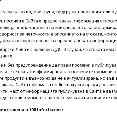
ределена по видове групи, подгрупи, производители и 
ул, посочен в Сайта е предоставена информация относн
целяща подпомагането на извършването на информира
говорност за неточности в описанието на стоката, които
ндира за изчерпателност на предоставената информаци
лгарски Лева и с включен ДДС. В случай, че стоката има
циите.
ме и без предупреждение да прави промени в публикуван
елите се считат информирани за посочените промени от
е продукти е възможно да не е актуализирана, но във
чка на Сайта с форма за on-line покупки преди достав
кти. Част от информацията публикувана в Сайта е възмо
са достъпни в момента, за което моля да ни извините п
едставена в 1001oferti.com :