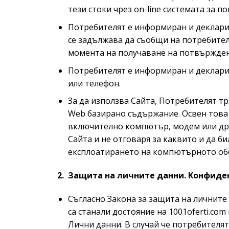
тези стоки чрез on-line системата за по
Потребителят е информиран и декларир
се задължава да съобщи на потребител
момента на получаване на потвържден
Потребителят е информиран и декларир
или телефон.
За да използва Сайта, Потребителят тр
Web базирано съдържание. Освен това 
включително компютър, модем или друг
Сайта и не отговаря за каквито и да 
експлоатирането на компютърното об
2. Защита на личните данни. Kонфиден
Съгласно Закона за защита на личните
са станали достояние на 1001oferti.co
Лични данни. В случай че потребителя