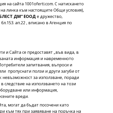
я на сайта 1001oferti.com. С натискането
е на линка към настоящите Общи условия),
БЛЕСТ ДМ“ ЕООД
е дружество,
л.153. ап.22 , вписано в Агенция по
и и Сайта се предоставят „във вида, в
икуваната информация и навременното
Потребители запитвания, въпроси и
ли пропуснати ползи и други загуби от
ък невъзможност за използване, поради
 в следствие на използването на този
 oборудване или информация,
есените вреди.
йта, могат да бъдат посочени като
ари към тях при заявяване на поръчка на