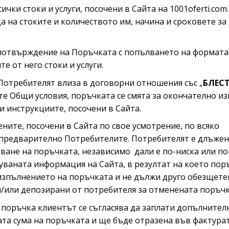
чки стоки и услуги, посочени в Сайта на 1001oferti.co
а на стоките и количеството им, начина и сроковете за
отвърждение на Поръчката с попълването на формата з
 от него стоки и услуги.
Потребителят влиза в договорни отношения със „
БЛЕС
е Общи условия, поръчката се смята за окончателно и
 инструкциите, посочени в Сайта.
ените, посочени в Сайта по свое усмотрение, по всяко
 предварително Потребителите. Потребителят е длъжен 
ване на поръчката, независимо дали е по-ниска или по
уваната информация на Сайта, в резултат на което пор
 изпълнението на поръчката и не дължи друго обезщете
и/или депозирани от потребителя за отменената поръчка
 поръчка клиентът се съгласява да заплати допълнителн
та сума на поръчката и ще бъде отразена във фактурат