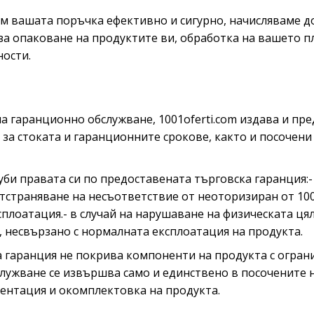
им вашата поръчка ефективно и сигурно, начисляваме д
 за опаковане на продуктите ви, обработка на вашето п
ности.
на гаранционно обслужване, 1001oferti.com издава и пр
 за стоката и гаранционните срокове, както и посочени
уби правата си по предоставената търговска гаранция:- 
страняване на несъответствие от неоторизиран от 1001
лоатация.- в случай на нарушаване на физическата цяло
, несвързано с нормалната експлоатация на продукта.
 гаранция не покрива компоненти на продукта с ограни
служване се извършва само и единствено в посочените 
ентация и окомплектовка на продукта.