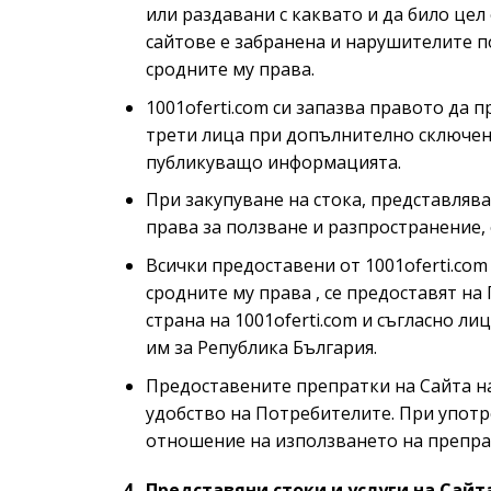
или раздавани с каквато и да било це
сайтове е забранена и нарушителите п
сродните му права.
1001oferti.com си запазва правото да 
трети лица при допълнително сключен
публикуващо информацията.
При закупуване на стока, представляв
права за ползване и разпространение,
Всички предоставени от 1001oferti.com
сродните му права , се предоставят на
страна на 1001oferti.com и съгласно 
им за Република България.
Предоставените препратки на Сайта на 
удобство на Потребителите. При употре
отношение на използването на препрат
4. Представяни стоки и услуги на Сайт