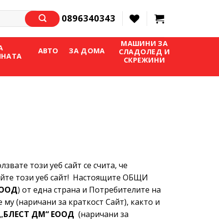
0896340343
МАШИНИ ЗА
А
АВТО
ЗА ДОМА
СЛАДОЛЕД И
ИНАТА
СКРЕЖИНИ
вате този уеб сайт се счита, че
вайте този уеб сайт! Настоящите ОБЩИ
ЕООД
) от една страна и Потребителите на
му (наричани за краткост Сайт), както и
„
БЛЕСТ ДМ“ ЕООД
(наричани за