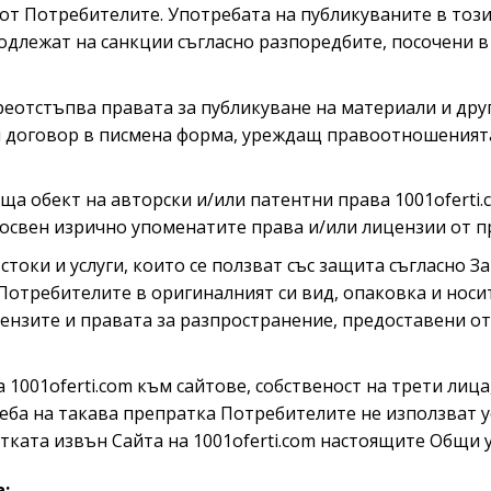
л от Потребителите. Употребата на публикуваните в тоз
одлежат на санкции съгласно разпоредбите, посочени в
преотстъпва правата за публикуване на материали и дру
 договор в писмена форма, уреждащ правоотношенията,
аща обект на авторски и/или патентни права 1001ofert
 освен изрично упоменатите права и/или лицензии от п
 стоки и услуги, които се ползват със защита съгласно 
 Потребителите в оригиналният си вид, опаковка и носи
лицензите и правата за разпространение, предоставени 
1001oferti.com към сайтове, собственост на трети лица
ба на такава препратка Потребителите не използват усл
ката извън Сайта на 1001oferti.com настоящите Общи ус
а: