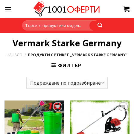
Skip
to
content
Търсене
за:
Vermark Starke Germany
НАЧАЛО
/
ПРОДУКТИ С ЕТИКЕТ „VERMARK STARKE GERMANY“
ФИЛТЪР
Add to
Add to
wishlist
wishlist