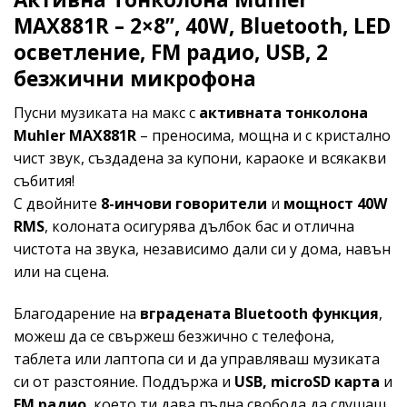
MAX881R – 2×8”, 40W, Bluetooth, LED
осветление, FM радио, USB, 2
безжични микрофона
Пусни музиката на макс с
активната тонколона
Muhler MAX881R
– преносима, мощна и с кристално
чист звук, създадена за купони, караоке и всякакви
събития!
С двойните
8-инчови говорители
и
мощност 40W
RMS
, колоната осигурява дълбок бас и отлична
чистота на звука, независимо дали си у дома, навън
или на сцена.
Благодарение на
вградената Bluetooth функция
,
можеш да се свържеш безжично с телефона,
таблета или лаптопа си и да управляваш музиката
си от разстояние. Поддържа и
USB, microSD карта
и
FM радио
, което ти дава пълна свобода да слушаш