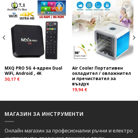
Add to
Add to
wishlist
wishlist
MXQ PRO 5G 4-ядрен Dual
Air Cooler Портативен
WiFi, Android , 4K
охладител / овлажнител
и пречиствател за
30,17
€
въздух
19,94
€
МАГАЗИН ЗА ИНСТРУМЕНТИ
Онлайн магазин за професионални ръчни и електро