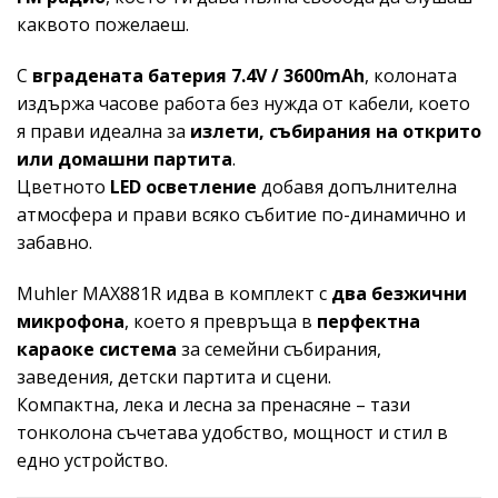
каквото пожелаеш.
С
вградената батерия 7.4V / 3600mAh
, колоната
издържа часове работа без нужда от кабели, което
я прави идеална за
излети, събирания на открито
или домашни партита
.
Цветното
LED осветление
добавя допълнителна
атмосфера и прави всяко събитие по-динамично и
забавно.
Muhler MAX881R идва в комплект с
два безжични
микрофона
, което я превръща в
перфектна
караоке система
за семейни събирания,
заведения, детски партита и сцени.
Компактна, лека и лесна за пренасяне – тази
тонколона съчетава удобство, мощност и стил в
едно устройство.