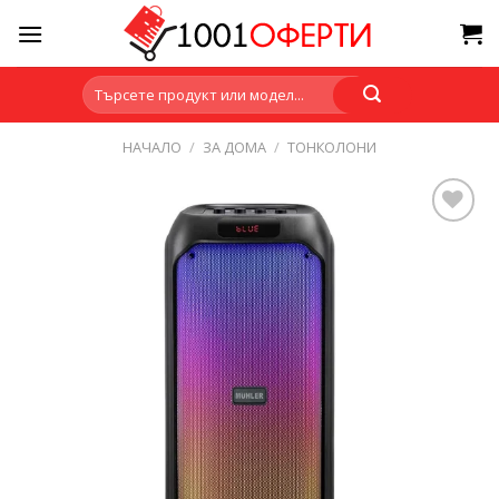
Skip
to
content
Търсене
за:
НАЧАЛО
/
ЗА ДОМА
/
ТОНКОЛОНИ
Add to
wishlist