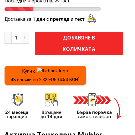
Последни
4
броя в наличност
количество за Активна Тонколона Muhler MAX881R – 2×8
ДОБАВЯНЕ В
КОЛИЧКАТА
Купи с
48 вноски по 2.32 EUR (4.54 BGN)
Активна Тонколона Muhler