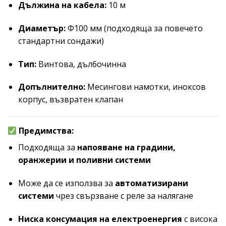
Дължина на кабела:
10 м
Диаметър:
Ф100 мм (подходяща за повечето
стандартни сондажи)
Тип:
Винтова, дълбочинна
Допълнително:
Месингови намотки, иноксов
корпус, възвратен клапан
Предимства:
Подходяща за
напояване на градини,
оранжерии и поливни системи
Може да се използва за
автоматизирани
системи
чрез свързване с реле за налягане
Ниска консумация на електроенергия
с висока