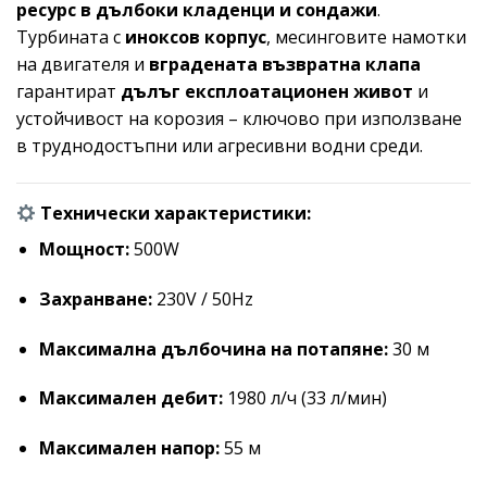
ресурс в дълбоки кладенци и сондажи
.
Турбината с
иноксов корпус
, месинговите намотки
на двигателя и
вградената възвратна клапа
гарантират
дълъг експлоатационен живот
и
устойчивост на корозия – ключово при използване
в труднодостъпни или агресивни водни среди.
Технически характеристики:
Мощност:
500W
Захранване:
230V / 50Hz
Максимална дълбочина на потапяне:
30 м
Максимален дебит:
1980 л/ч (33 л/мин)
Максимален напор:
55 м