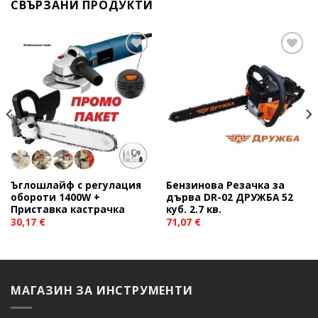
СВЪРЗАНИ ПРОДУКТИ
Add to
Add to
wishlist
wishlist
Ъглошлайф с регулация
Бензинова Резачка за
обороти 1400W +
дърва DR-02 ДРУЖБА 52
Приставка кастрачка
куб. 2.7 кв.
30,17
€
71,07
€
МАГАЗИН ЗА ИНСТРУМЕНТИ