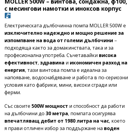
MOLLER 500W – винтова, сондажна, ф100,
с месингови намотки и иноксов корпус
Електрическата дълбочинна помпа MOLLER 500W е
изключително надеждно и мощно решение за
изпомпване на вода от големи дълбочини
–
подходяща както за домакинствата, така и за
професионална употреба. Съчетавайки
висока
ефективност
,
здравина
и
икономичен разход на
енергия
, тази винтова помпа е идеална за
напояване, водоснабдяване и работа в по-сериозни
условия като фабрики, мини, високи сгради или
ферми.
Със своите
500W мощност
и способност да работи
на дълбочини до
30 метра
, помпата осигурява
впечатляващ дебит от 1980 литра на час
, което
я прави отличен избор за поддържане на
воден