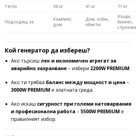
Тегло
36 кг
41 кг
71 кг
Къщи,
Къмпинг,
Дом, хоби,
Подходящ за
бизнес,
дом
обекти
строеж
Кой генератор да избереш?
Ако търсиш
лек и икономичен агрегат за
аварийно захранване
– избери
2200W PREMIUM
.
Ако ти трябва
баланс между мощност и цена
–
3000W PREMIUM
е златната среда.
Ако искаш
сигурност при големи натоварвания
и професионална работа
–
5500W PREMIUM
е
правилният избор.