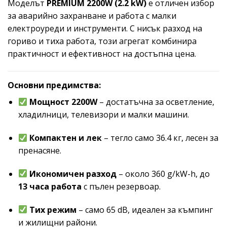
Моделът
PREMIUM 2200W (2.2 kW)
е отличен избор
за аварийно захранване и работа с малки
електроуреди и инструменти. С нисък разход на
гориво и тиха работа, този агрегат комбинира
практичност и ефективност на достъпна цена.
Основни предимства:
Мощност 2200W
– достатъчна за осветление,
хладилници, телевизори и малки машини.
Компактен и лек
– тегло само 36.4 кг, лесен за
пренасяне.
Икономичен разход
– около 360 g/kW-h, до
13 часа работа
с пълен резервоар.
Тих режим
– само 65 dB, идеален за къмпинг
и жилищни райони.