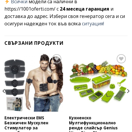
Всички
модели са налични в
https://1001oferti.com/ с
24 месеца гаранция
и
доставка до адрес. Избери своя генератор сега и си
осигури надежден ток във всяка
ситуация!
СВЪРЗАНИ ПРОДУКТИ
Add to
Add to
wishlist
wishlist
Електрически EMS
Кухненско
Безжичен Мускулен
Мултифункционално
Стимулатор за
ренде слайсър Genius