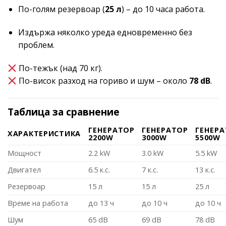
По-голям резервоар (
25 л
) – до 10 часа работа.
Издържа няколко уреда едновременно без
проблем.
По-тежък (над 70 кг).
По-висок разход на гориво и шум – около
78 dB
.
Таблица за сравнение
ГЕНЕРАТОР
ГЕНЕРАТОР
ГЕНЕР
ХАРАКТЕРИСТИКА
2200W
3000W
5500W
Мощност
2.2 kW
3.0 kW
5.5 kW
Двигател
6.5 к.с.
7 к.с.
13 к.с.
Резервоар
15 л
15 л
25 л
Време на работа
до 13 ч
до 10 ч
до 10 ч
Шум
65 dB
69 dB
78 dB