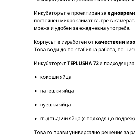
Инкубаторът е проектиран за
едновреме
постоянен микроклимат вътре в камерат
мрежа и удобен за ежедневна употреба.
Корпусът е изработен от
качествени из
Това води до по-стабилна работа, по-ни
Инкубаторът
TEPLUSHA 72
е подходящ за
кокоши яйца
патешки яйца
пуешки яйца
пъдпъдъчи яйца (с подходящо подреж
Това го прави универсално решение за р