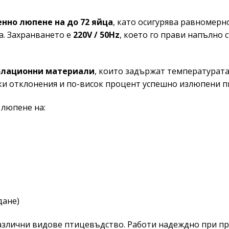
нно люпене на до 72 яйца
, като осигурява равномерн
а. Захранването е
220V / 50Hz
, което го прави напълно
олационни материали
, които задържат температурата
ски отклонения и по-висок процент успешно излюпени п
 люпене на:
дане)
азлични видове птицевъдство. Работи надеждно при п