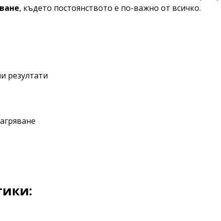
ване
, където постоянството е по-важно от всичко.
ни резултати
агряване
тики: