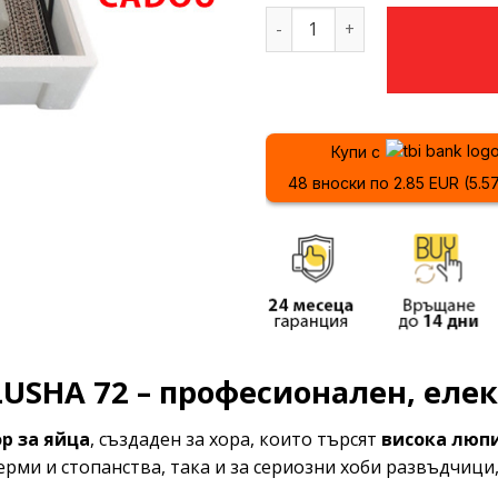
количество за Инкубатор 
Купи с
48 вноски по 2.85 EUR (5.5
LUSHA 72 – професионален, еле
р за яйца
, създаден за хора, които търсят
висока люпи
ерми и стопанства, така и за сериозни хоби развъдчици