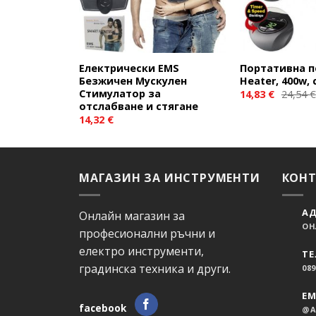
Електрически EMS
Портативна п
Безжичен Мускулен
Heater, 400w,
Стимулатор за
14,83
€
24,54
€
отслабване и стягане
14,32
€
МАГАЗИН ЗА ИНСТРУМЕНТИ
КОН
АД
Онлайн магазин за
ОН
професионални ръчни и
електро инструменти,
ТЕ
градинска техника и други.
089
EM
facebook
@A