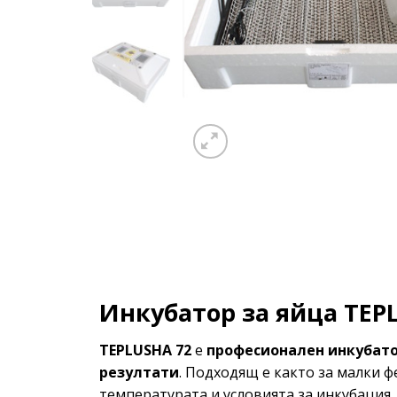
Инкубатор за яйца TEP
TEPLUSHA 72
е
професионален инкубато
резултати
. Подходящ е както за малки ф
температурата и условията за инкубация.