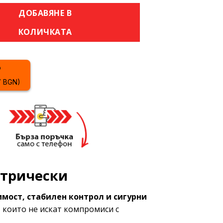
за яйца TEPLUSHA 72 – професионален, електрически
ДОБАВЯНЕ В
КОЛИЧКАТА
7 BGN)
ктрически
мост, стабилен контрол и сигурни
, които не искат компромиси с