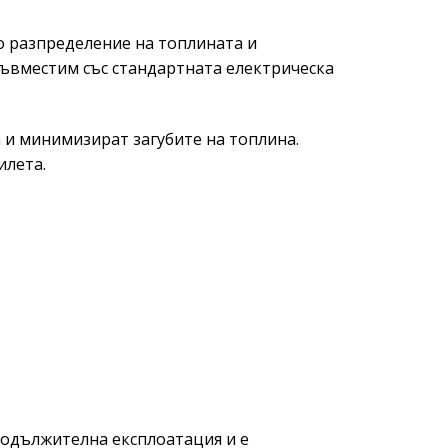
о разпределение на топлината и
 съвместим със стандартната електрическа
 и минимизират загубите на топлина.
илета.
родължителна експлоатация и е