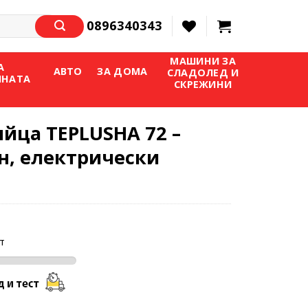
0896340343
МАШИНИ ЗА
А
АВТО
ЗА ДОМА
СЛАДОЛЕД И
ИНАТА
СКРЕЖИНИ
яйца TEPLUSHA 72 –
н, електрически
т