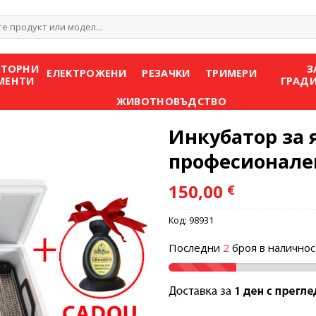
е
АТОРНИ
З
ЕЛЕКТРОЖЕНИ
РЕЗАЧКИ
ТРИМЕРИ
МЕНТИ
ГРАД
ЖИВОТНОВЪДСТВО
Инкубатор за 
професионале
150,00
€
Add to
wishlist
Код:
98931
Последни
2
броя в наличнос