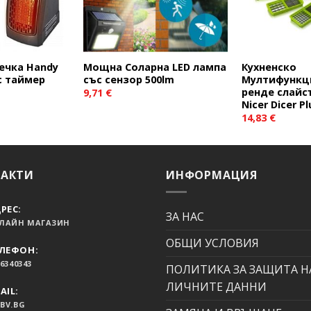
ечка Handy
Мощна Соларна LED лампа
Кухненско
 с таймер
със сензор 500lm
Мултифункц
ренде слайс
9,71
€
Nicer Dicer Pl
14,83
€
ТАКТИ
ИНФОРМАЦИЯ
РЕС:
ЗА НАС
ЛАЙН МАГАЗИН
ОБЩИ УСЛОВИЯ
ЛЕФОН:
6340343
ПОЛИТИКА ЗА ЗАЩИТА Н
ЛИЧНИТЕ ДАННИ
AIL:
BV.BG