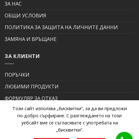
ЗА НАС
ОБЩИ УСЛОВИЯ
ПОЛИТИКА ЗА ЗАЩИТА НА ЛИЧНИТЕ ДАННИ
ЗАМЯНА И ВРЪЩАНЕ
ЗА КЛИЕНТИ
ПОРЪЧКИ
ЛЮБИМИ ПРОДУКТИ
ФОРМУЛЯР ЗА ОТКАЗ
Този сайт използва „бисквитки“, за да ви предложи
ФОРМУЛЯР ЗА РЕКЛАМАЦИЯ
по-добро сърфиране. С разглеждането на този
уебсайт вие се съгласявате с употребата на
„бисквитки“.