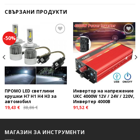
СВЪРЗАНИ ПРОДУКТИ
-50%
Add to
Add to
wishlist
wishlist
ПРОМО LED светлини
Инвертор на напрежение
крушки H7 H1 H4 Н3 за
UKC 4000W 12V / 24V / 220V,
автомобил
Инвертер 4000В
19,43
€
38,86
€
91,52
€
МАГАЗИН ЗА ИНСТРУМЕНТИ