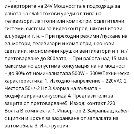
инверторите на 24V.Мощността е подходяща за
работа на слаботокови уреди от типа на
телевизори, лаптопи или компютри, осветителни
системи, системи за видеоконтрол, някои битови
ел. уреди и т. н. – При преходни режими /пускане на
ел. мотори, телевизори и компютри, неонови
светлини, икономични крушки вентилатори и т. н. /
претоварване до 800вата. – При работа над 15 мин.
максимално допустима консумация на на мощност
– до 80% от номиналната:за 500W – 300WТехническа
характеристика: 1. Изходно напрежение – 220VAC 2.
Честота 50+/-2 Hz 3. Форма на вълната –
модифицирана синусоида 4. Предпазители за
защита от претоварване5. Изход: контакт 220
Волта В комплекта: 1. Инвертор 2. Захранващ кабел
с щипки и цокъл за захранване от запалката на
автомобила 3. Инструкция