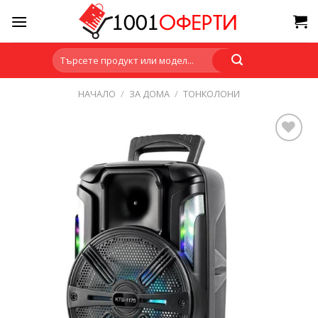
Skip
to
content
Търсене
за:
НАЧАЛО
/
ЗА ДОМА
/
ТОНКОЛОНИ
Add to
wishlist