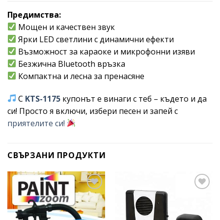
Предимства:
Мощен и качествен звук
Ярки LED светлини с динамични ефекти
Възможност за караоке и микрофонни изяви
Безжична Bluetooth връзка
Компактна и лесна за пренасяне
С
KTS-1175
купонът е винаги с теб – където и да
си! Просто я включи, избери песен и запей с
приятелите си!
СВЪРЗАНИ ПРОДУКТИ
Add to
Add to