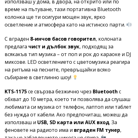
използваш у дома, в двора, на открито или по
време на пътуване, тази портативна Bluetooth
колонка ще ти осигури мощен звук, ярко
осветление и атмосфера като на истинско парти.
С вграден
8-инчов басов говорител
, колоната
предлага
чист и дълбок звук
, подходящ за
всякакъв тип музика – от поп и рок до караоке и DJ
миксове. LED осветлението с цветомузика реагира
на ритъма на песните, превръщайки всяко
събиране в светлинно шоу!
KTS-1175
се свързва безжично чрез
Bluetooth
с
обхват до 10 метра, което ти позволява да слушаш
любимата си музика от телефон, лаптоп или таблет
без нужда от кабели. Ако предпочиташ, можеш да
използваш и
USB, SD карта или AUX вход
. За
феновете на радиото има и
вграден FM тунер
,
така че забавлението никога не спира.