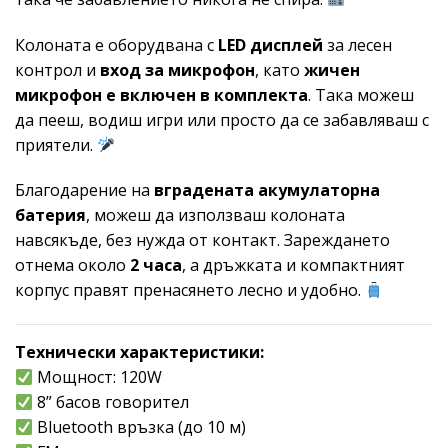
Колоната е оборудвана с
LED дисплей
за лесен
контрол и
вход за микрофон
, като
жичен
микрофон е включен в комплекта
. Така можеш
да пееш, водиш игри или просто да се забавляваш с
приятели.
Благодарение на
вградената акумулаторна
батерия
, можеш да използваш колоната
навсякъде, без нужда от контакт. Зареждането
отнема около
2 часа
, а дръжката и компактният
корпус правят пренасянето лесно и удобно.
Технически характеристики:
Мощност: 120W
8” басов говорител
Bluetooth връзка (до 10 м)