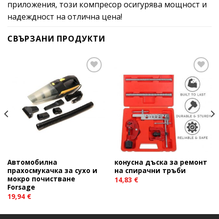
приложения, този компресор осигурява мощност и
надеждност на отлична цена!
СВЪРЗАНИ ПРОДУКТИ
Add to
Add to
wishlist
wishlist
Автомобилна
конусна дъска за ремонт
прахосмукачка за сухо и
на спирачни тръби
мокро почистване
14,83
€
Forsage
19,94
€