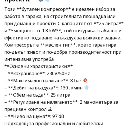
Този **бутален компресор** е идеален избор за
работа в гаража, на строителната площадка или
при домашни проекти. С капацитет от **25 литра**
и **мощност от 1.8 kW**, той осигурява стабилно и
ефективно подаване на въздух за всякакви задачи.
Компресорът е **маслен тип**, което гарантира
по-дълъг живот и по-добра производителност при
интензивна употреба.
**Основни характеристики:**
– **Захранване**: 230V/50Hz
– **Максимално налягане**: 8 bar
– **Дебит на въздуха**: 130 л/мин
– **Обем на съда**: 25 литра
– **Регулиране на налягането**: 2 манометъра за
прецизен контрол
– **Ниво на шума**: 97 dB
Подходящ за професионални и любителски