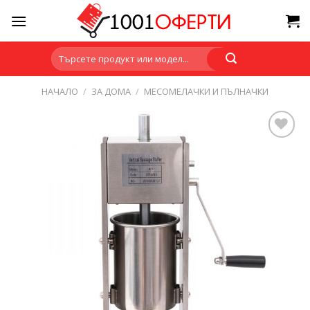
Skip
to
content
Търсене
за:
НАЧАЛО
/
ЗА ДОМА
/
МЕСОМЕЛАЧКИ И ПЪЛНАЧКИ
Add to
wishlist