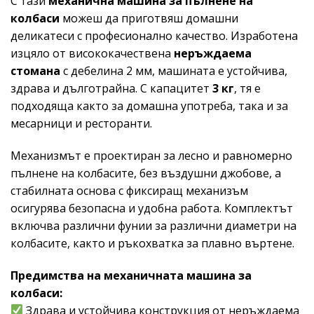
С тази
механична машина за пълнене на
колбаси
можеш да приготвяш домашни
деликатеси с професионално качество. Изработена
изцяло от висококачествена
неръждаема
стомана
с дебелина 2 мм, машината е устойчива,
здрава и дълготрайна. С капацитет
3 кг
, тя е
подходяща както за домашна употреба, така и за
месарници и ресторанти.
Механизмът е проектиран за лесно и равномерно
пълнене на колбасите, без въздушни джобове, а
стабилната основа с фиксиращ механизъм
осигурява безопасна и удобна работа. Комплектът
включва различни фунии за различни диаметри на
колбасите, както и ръкохватка за плавно въртене.
Предимства на механичната машина за
колбаси:
Здрава и устойчива конструкция от неръждаема