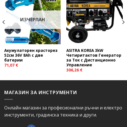
Add to
Add to
wishlist
wishlist
ИЗЧЕРПАН
Акумулаторен храсторез
ASITRA KOREA 3kW
52см 36V 8Ah с две
Четиритактов Генератор
батерии
за Ток с Дистанционно
Управление
71,07
€
306,26
€
МАГАЗИН ЗА ИНСТРУМЕНТИ
Онлайн магазин за професионални ръчни и електро
инструменти, градинска техника и други.