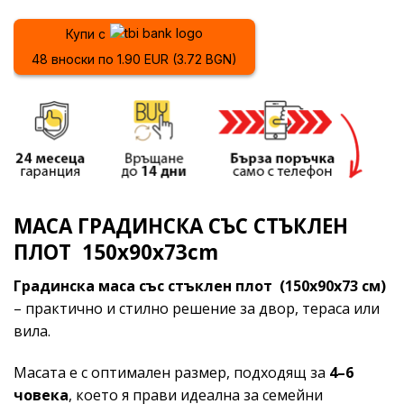
Купи с
48 вноски по 1.90 EUR (3.72 BGN)
МАСА ГРАДИНСКА СЪС СТЪКЛЕН
ПЛОТ 150х90х73cm
Градинска маса със стъклен плот (150x90x73 см)
– практично и стилно решение за двор, тераса или
вила.
Масата е с оптимален размер, подходящ за
4–6
човека
, което я прави идеална за семейни